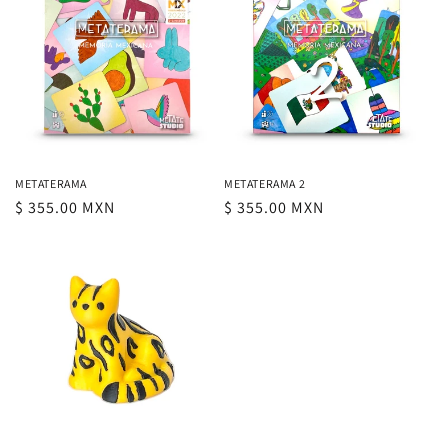
n
:
METATERAMA
METATERAMA 2
Precio
$ 355.00 MXN
Precio
$ 355.00 MXN
habitual
habitual