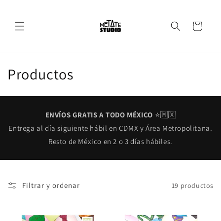
Ir
directamente
al contenido
Carrito
C
Productos
o
l
ENVÍOS GRATIS A TODO MÉXICO
⭐️🇲🇽
e
Entrega al día siguiente hábil en CDMX y Área Metropolitana.
Resto de México en 2 o 3 días hábiles.
c
c
i
Filtrar y ordenar
19 productos
ó