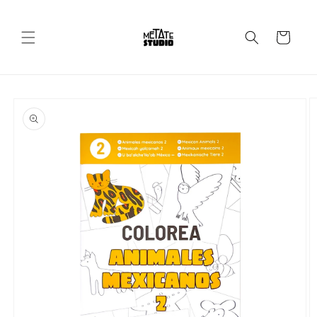
Ir
directamente
al contenido
Carrito
Ir
directamente
a la
información
del producto