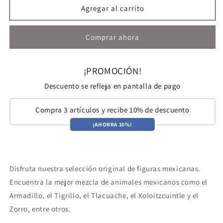
COLOREA
COLOREA
Agregar al carrito
2
2
-
-
Comprar ahora
ANIMALES
ANIMALES
MEXICANOS
MEXICANOS
II
II
¡PROMOCIÓN!
Descuento se refleja en pantalla de pago
Compra 3 artículos y recibe 10% de descuento
¡AHORRA 10%!
Disfruta nuestra selección original de figuras mexicanas.
Encuentra la mejor mezcla de animales mexicanos como el
Armadillo, el Tigrillo, el Tlacuache, el
Xoloitzcuintle y el
Zorro, entre otros.